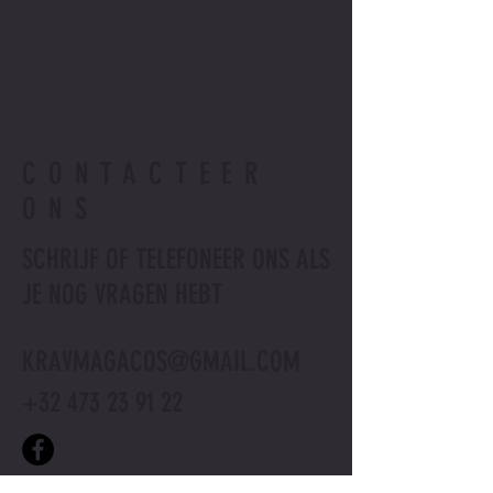
CONTACTEER
ONS
SCHRIJF OF TELEFONEER ONS ALS
JE NOG VRAGEN HEBT
KRAVMAGACOS@GMAIL.COM
+32 473 23 91 22