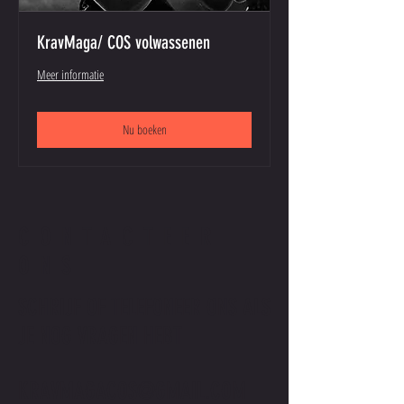
KravMaga/ COS volwassenen
Meer informatie
Nu boeken
CONTACTEER
ONS
SCHRIJF OF TELEFONEER ONS ALS
JE NOG VRAGEN HEBT
KRAVMAGACOS@GMAIL.COM